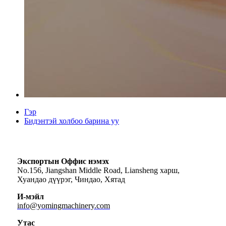
Гэр
Бидэнтэй холбоо барина уу
Экспортын Оффис нэмэх
No.156, Jiangshan Middle Road, Liansheng харш,
Хуандао дүүрэг, Чиндао, Хятад
И-мэйл
info@yomingmachinery.com
Утас