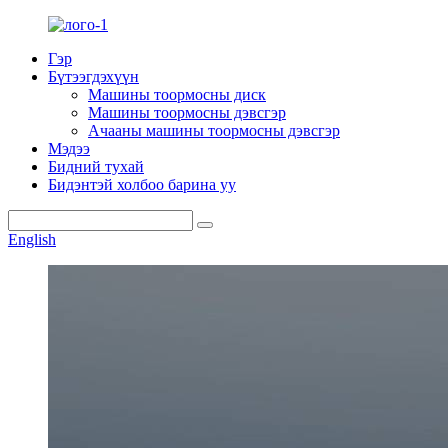
Гэр
Бүтээгдэхүүн
Машины тоормосны диск
Машины тоормосны дэвсгэр
Ачааны машины тоормосны дэвсгэр
Мэдээ
Бидний тухай
Бидэнтэй холбоо барина уу
English