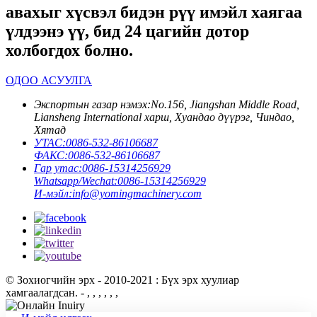
авахыг хүсвэл бидэн рүү имэйл хаягаа
үлдээнэ үү, бид 24 цагийн дотор
холбогдох болно.
ОДОО АСУУЛГА
Экспортын газар нэмэх:
No.156, Jiangshan Middle Road,
Liansheng International харш, Хуандао дүүрэг, Чиндао,
Хятад
УТАС:
0086-532-86106687
ФАКС:
0086-532-86106687
Гар утас:
0086-15314256929
Whatsapp/Wechat:
0086-15314256929
И-мэйл:
info@yomingmachinery.com
© Зохиогчийн эрх - 2010-2021 : Бүх эрх хуулиар
хамгаалагдсан.
- , , , , , ,