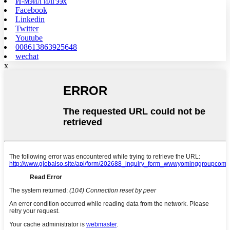
И-мэйл илгээх
Facebook
Linkedin
Twitter
Youtube
008613863925648
wechat
x